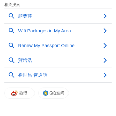
频)为凤凰网旗下自媒体平台“大风号”用户上传并发
布，本平台仅提供信息存储空间服务。
Notice: The content above (including the videos,
pictures and audios if any) is uploaded and posted
by the user of Dafeng Hao, which is a social media
platform and merely provides information storage
space services.”