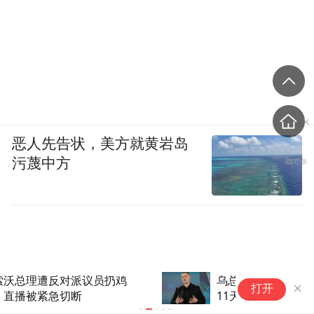
恶人先告状，美方就黄岩岛
污蔑中方
乌总统候选人逼宫，给泽连斯基
白
打开
11天时间，支持率已反超，断
何
档第一