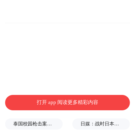
优化，实现新老交替。相信新一届立法会议
员一定能够积极履职尽责，传承爱国爱澳核
心价值，广泛听取民心民意、凝聚社会力
量，不断提高参政议政、为民服务能力；一
定能够更好促进行政立法良性互动、支持特
别行政区政府依法施政，提升特别行政区治
理效能；一定能够更好团结社会各界集中精
力拼经济、谋发展、搞建设，加快推进经济
适度多元发展，打造更高水平对外开放平
台，维护社会大局祥和稳定，为强国建设、
打开 app 阅读更多精彩内容
民族复兴作出新的更大贡献。
泰国校园枪击案致9死，枪手父亲道歉
日媒：战时日本多所大学进行输血人体实验，向患者注射动物血
“特别声明：以上作品内容(包括在内的视频、图片或音