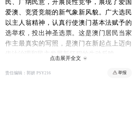
民、广纳民意，开展良性竞争，展现了爱国
爱澳、竞贤竞能的新气象新风貌。广大选民
以主人翁精神，认真行使澳门基本法赋予的
选举权，投出神圣选票。这是澳门居民当家
作主最真实的写照，是澳门在新起点上迈向
依法治理和民主发展新征程的生动反映。
点击展开全文
发言人表示，当前，中华民族正在以不可阻
举报
责任编辑：郭妍 PSY216
挡的步伐迈向伟大复兴，澳门迎来了发展的
最好时期，选出高质量的新一届立法会，符
合澳门“一国两制”实践进入新阶段的新要
求，符合澳门社会各界和广大居民的新期
待。当选的26名议员都是坚定的爱国者，有
志服务社会，具有能力担当；议员结构整体