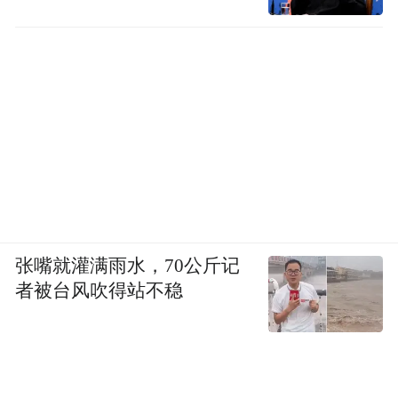
张嘴就灌满雨水，70公斤记
者被台风吹得站不稳