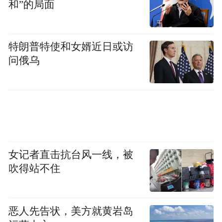
和”的局面
特朗普特使和女婿近日或访
问俄乌
女记者直击抗台风一线，被
吹得站不住
恶人先告状，美方就黄岩岛