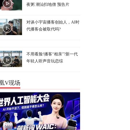
夜粥 潮汕扫地僧 预告片
对谈小宇宙播客创始人，AI时
代播客会被取代吗?
不用看脸!播客“相亲”?新一代
年轻人听声音玩恋综
凰V现场