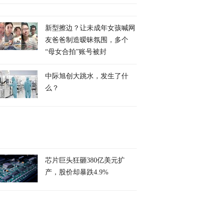
新型擦边？让未成年女孩喊网
友爸爸制造暧昧氛围，多个
“母女合拍”账号被封
中际旭创大跳水，发生了什
么？
芯片巨头狂砸380亿美元扩
产，股价却暴跌4.9%