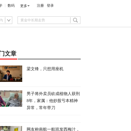
学
数码
注册
登录
更多
内
门文章
梁文锋，只想用座机
男子将外卖员砍成植物人获刑
8年，家属：他炒股亏本精神
异常，常年带刀
网友称南航一航班发西梅汁，