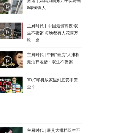
旅途｜妈妈为脑瘫儿子卖房当
8年蜘蛛人
主厨时代丨中国最贵宵夜:双
生不夜粥 每晚都有人花两万
吃一桌
主厨时代 | 中国”最贵“大排档
潮汕扫地僧：双生不夜粥
3D打印机放家里到底安不安
全？
主厨时代 | 最贵大排档双生不