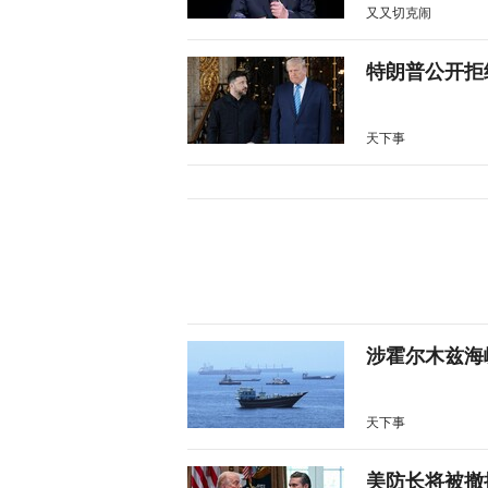
又又切克闹
特朗普公开拒
天下事
涉霍尔木兹海
天下事
美防长将被撤