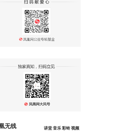
凰无线
讲堂
音乐
彩铃
视频