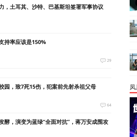
力，土耳其、沙特、巴基斯坦签署军事协议
支持率应该是150%
29
校园，致7死15伤，犯案前先射杀祖父母
凤
64
发酵，演变为蓝绿“全面对抗”，蒋万安成围攻