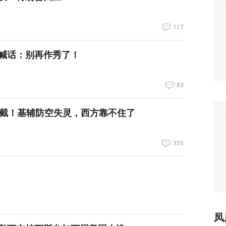
117
喊话：别再作秀了！
83
拦截！基辅防空失灵，西方靠不住了
355
凤