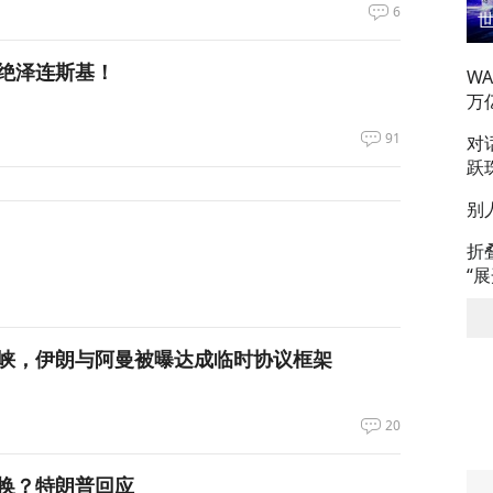
6
绝泽连斯基！
W
万
91
对
跃
别
折
“
峡，伊朗与阿曼被曝达成临时协议框架
20
换？特朗普回应