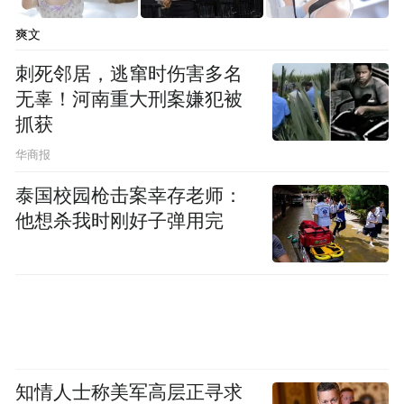
爽文
刺死邻居，逃窜时伤害多名
无辜！河南重大刑案嫌犯被
抓获
华商报
泰国校园枪击案幸存老师：
他想杀我时刚好子弹用完
蝶苑的每一道糕点，都承载着香港瑰丽酒店
饼房行政主厨Jonathan Soukdeo的美学哲思。
这位来自法国的甜点大师拥有超过十五年的
知情人士称美军高层正寻求
入厨经验，曾与多位世界级甜点师合作共