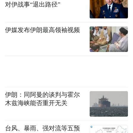
对伊战事“退出路径”
事，并在Cabosse d’Or Junior Competition中夺
冠。他将法式甜点的经典技法与亚洲时令食
伊媒发布伊朗最高领袖视频
材和现代艺术精妙融合，每一款作品都展现
出对温度、质地与风味的精准把控，让品味
下午茶的每个瞬间，都化作流动的艺术，极
致诠释香港瑰丽酒店对餐饮美学的执着追
求。
伊朗：同阿曼的谈判与霍尔
木兹海峡能否重开无关
台风、暴雨、强对流等五预