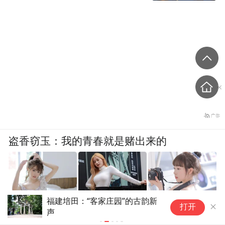
盗香窃玉：我的青春就是赌出来的
福建培田：“客家庄园”的古韵新
7
爽文
打开
声