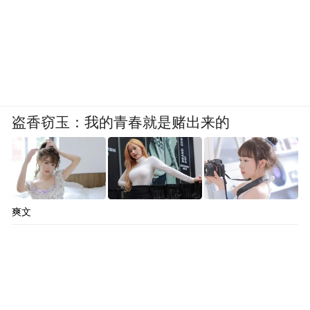
限定店还将独家供应全新研发的香芋吉士
挞，供各位甜品爱好者品鉴。
作为沁蝶的经典之作，北海道吉士挞严选日
本北海道牛奶，搭配大溪地香草奶油与焦
糖，在酥脆塔皮与绵密内馅间缔造细腻的味
盗香窃玉：我的青春就是赌出来的
觉层次；特别推出的香芋吉士挞则以金黄的
牛油酥皮包裹绵密芋泥与醇厚吉士，演绎东
西方风味的碰撞。秉承香港瑰丽酒店对品质
的一贯坚持，连卡佛期间限定店每日限量供
爽文
应150件（北海道风味50件、香芋风味100
件），每位宾客限购2件，以确保每一件甜点
都能呈现最佳风味。