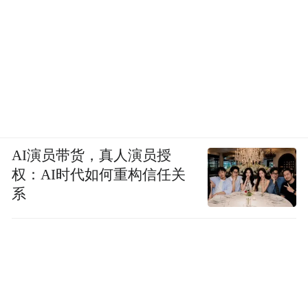
by the user of Dafeng Hao, which is a social media
platform and merely provides information storage
space services.”
AI演员带货，真人演员授
权：AI时代如何重构信任关
系