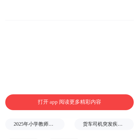
打开 app 阅读更多精彩内容
在雅致艺廊中细品下午茶臻味时光
2025年小学教师减少13.19万
货车司机突发疾病晕倒车轮边，陌生同行第一时间发现并救助
蝶苑本身就是一件细精雕琢的艺术品，欧式