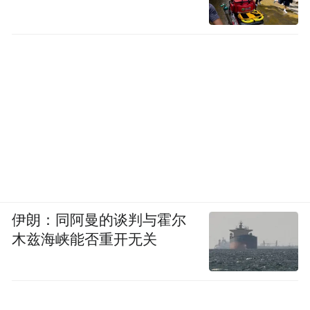
此次荣获“2025年全球最佳下午茶”殊荣，标
志着香港瑰丽酒店在高端餐饮领域的新里程
碑。随着夏季的到来，蝶苑将延续其匠心品
质，推出全新夏季限定下午茶菜单。香港瑰
丽酒店将持续以独到的美学视角与创新精
神，为宾客打造艺术级餐饮体验。
伊朗：同阿曼的谈判与霍尔
“特别声明：以上作品内容(包括在内的视频、图片或音
木兹海峡能否重开无关
频)为凤凰网旗下自媒体平台“大风号”用户上传并发
布，本平台仅提供信息存储空间服务。
Notice: The content above (including the videos,
pictures and audios if any) is uploaded and posted