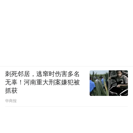
于期间限定店邂逅吉士挞味觉新篇
饼房行政主厨Jonathan Soukdeo的精湛技艺，
同样倾注于酒店旗下沁蝶（Butterfly
Patisserie）饼房。这个以艺术糕点、手工巧
克力与时令糕点创作闻名的品牌，其招牌北
刺死邻居，逃窜时伤害多名
海道吉士挞自面世以来便收获美食行家的频
无辜！河南重大刑案嫌犯被
频赞誉，更引得无数宾客专程造访香港瑰丽
抓获
酒店，为这一口甜蜜美味驻足等候。今夏，
华商报
沁蝶首次将这份令人惊艳的味蕾体验带往中
环核心商圈，于即日起至7月31日，在香港国
际金融中心商场连卡佛开设期间限定店。该