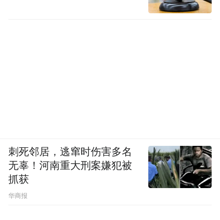
刺死邻居，逃窜时伤害多名
无辜！河南重大刑案嫌犯被
抓获
华商报