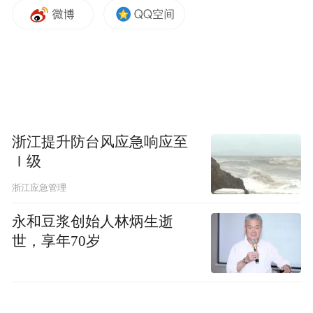
沙龙的优雅格调与当代艺术的先锋气息在此
调和。纽约艺术家打造的玻璃青铜屏风上，
花卉与动物纹样在光影中流转，与室内设计
艺术大师Tony Chi（季裕棠）精心构筑的空
间相得益彰。步入其中，英国艺术家Damian
Hirst的《Zodiac》系列作品以绚丽的波点图
浙江提升防台风应急响应至
案绽放，与中央熠熠生辉的蝴蝶雕塑相映成
Ⅰ级
趣。落座于意大利顶级皮革与天鹅绒座椅，
浙江应急管理
指尖传来的温润触感预示着即将开启的味觉
永和豆浆创始人林炳生逝
艺术之旅。
世，享年70岁
在这里，下午茶是一场充满仪式感的美学体
验，经典茶点组合将精致的糕点艺术融入每