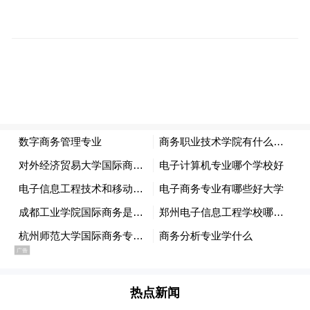
道细节。开场以花椰菜意大利奶冻与法式青
豆派唤醒味蕾，随后四款精选手指三明治翩
然登场。甜点部分包含法式枫丹白露与火焰
樱桃奶冻，搭配烤司康饼与牛奶面包。最终
以蜂蜜蜜桃、草莓马鞭草蛋糕、杏仁、千层
酥及手工巧克力小点完美作结，宾客可自由
搭配法国玛黑兄弟精选茶饮或现磨咖啡，完
成这场从味觉到心灵的巡礼。
热点新闻