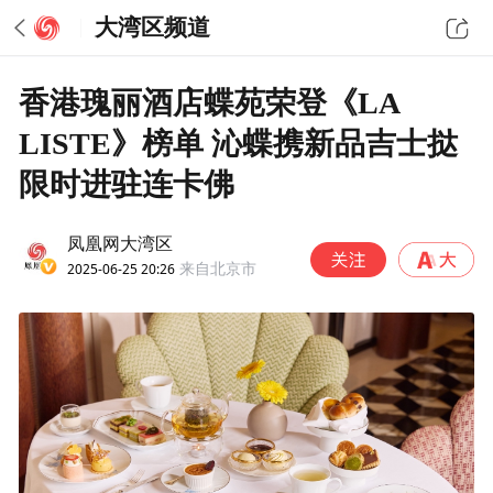
大湾区频道
香港瑰丽酒店蝶苑荣登《LA
LISTE》榜单 沁蝶携新品吉士挞
限时进驻连卡佛
凤凰网大湾区
2025-06-25 20:26
来自北京市