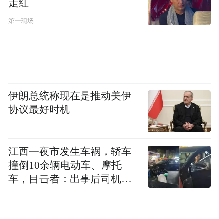
走红
用，包括AR及VR体验等，体现全新设计及
第一现场
知识产权项目，呈现新世代崭新的设计思
维。另外，由香港特别行政区政府「文创产
「香港设计.授权支援计划
业发展处」赞助的
(Design Licensing and Business (DLAB)
Support Scheme)」
亦回归授权展，展示由
伊朗总统称现在是推动美伊
超过40位本地设计师的原创品牌。
协议最好时机
经典IP披露保持人气策略
江西一夜市发生车祸，轿车
撞倒10余辆电动车、摩托
车，目击者：出事后司机一
直坐车里