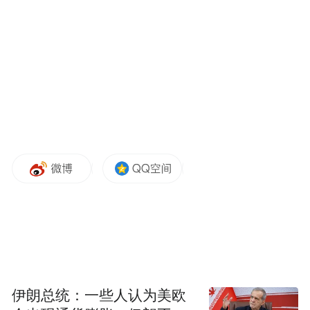
力；亦深入剖析世界上最具历史的两个文明
古国──中国和埃及的丰富文化遗产，以及这
些永恒的IP如何在新时代创造新联系，产生
新体验。
本次授权展及亚洲授权业会议邀得香港特别
刘震
行政区政府署理文化体育及旅游局局长
任开幕典礼主礼嘉宾。他表示：“品牌与知识
产权已被证明为创意产业的基石。每年一度
的香港国际授权展是亚洲的旗舰盛事，汇聚
来自全球的授权资源及品牌代表，于香港与
授权经营商、授权代理商及贸易商探索无限
商机。在为期三天的展览中，330家参展商中
伊朗总统：一些人认为美欧