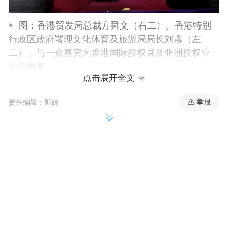
图：香港贸发局总裁方舜文（右二）、香港特别
行政区政府署理文化体育及旅游局局长刘震（左
二），与一众嘉宾为香港国际授权展及亚洲授权业
会议揭幕。
点击展开全文
方舜文
香港贸发局总裁
于开幕礼致辞时表
举报
责任编辑：郭妍
示：“两大旗舰活动反映全球授权业富有活
力，并持续增长。香港拥有世界级的人才与
经验，加上稳健的法律系统，以及邻近增长
强劲的市场及新一代消费者，是区内的知识
产权和授权交易中心。授权展为崭露头角的
创意人才提供一个充满生气的平台，让他们
开发新的知识产权。”