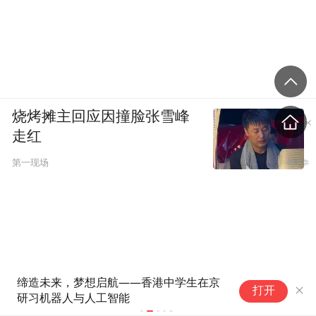
烧烤摊主回应因撞脸张雪峰
走红
第一现场
深耕内地、首拓东盟：第三届
8月9日｜早
打开
“香港好物节”8月启幕，参与品
牌创新高