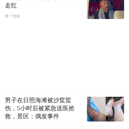
走红
第一现场
男子在日照海滩被沙蜇蜇
伤，5小时后被紧急送医抢
救，景区：偶发事件