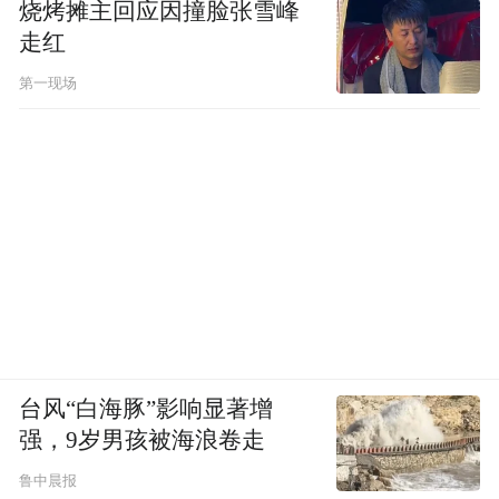
烧烤摊主回应因撞脸张雪峰
走红
第一现场
台风“白海豚”影响显著增
强，9岁男孩被海浪卷走
鲁中晨报