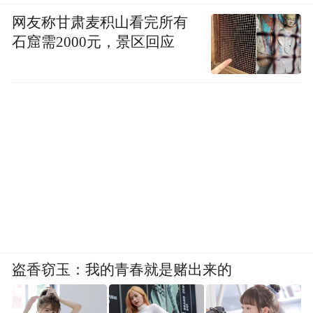
背靠祖国，联通世界，香港推动中国文化IP
网友称甘肃麦积山看完所有
石窟需2000元，景区回应
出海
”
环节，邀得北京国图创新文物保护科技
张立朝
董事长、北京国图创新文化总经理
，
连同北京古代建筑博物馆（先农坛）副馆长
潘伟
以及香港海洋公园熊猫IP创作者、Air
邝颖轩
World Limited联合创始人
透过案例分
析，分享如何利用香港「超级联系人」的独
特优势，打造兼具中国特色与国际吸引力的
文化符号，助力文化出海。会议今年也特别
邀请到为内地动画电影《哪咤》配乐的二胡
朱芸编
演奏家兼电影配乐师
主讲。
盗香窃玉：我的青春就是赌出来的
亚洲授权业会议未来两天有更多精彩内容，