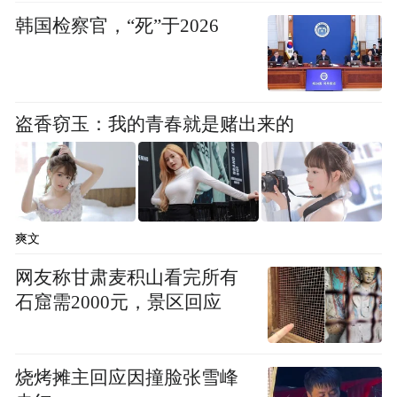
韩国检察官，“死”于2026
盗香窃玉：我的青春就是赌出来的
图：全新展区“香港授权新力量”
香港授权新力量
”
本次授权展还首次设立“
爽文
(Hong Kong Licensing Force)
展区，以培
网友称甘肃麦积山看完所有
育原创品牌及知识产权项目。展区展出来自
石窟需2000元，景区回应
香港恒生大学、香港浸会大学及香港理工大
学的15个创新授权项目，涵盖环保、文化保
烧烤摊主回应因撞脸张雪峰
育及社会发展等领域，并透过多元媒介的应