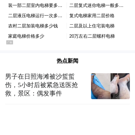
Museum of Egyptian Civilization）。今年中国
内地馆有超过30家内地文博单位参展，当中
包括恭王府博物馆，及由北京市文物局组织
的首都博物馆、孔庙和国子监博物馆、国家
自然博物馆等14家重点博物馆首次集体亮
相，展现北京丰富的历史文化资源，持续提
热点新闻
升其文博文创产业国际化水平。
男子在日照海滩被沙蜇蜇
香港授权新力量支持年轻人才
伤，5小时后被紧急送医抢
救，景区：偶发事件