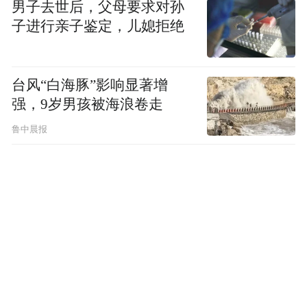
万马腾
权业务副总裁
及《花生漫画》全球及
男子去世后，父母要求对孙
子进行亲子鉴定，儿媳拒绝
Tim Erickson
史诺比
沃贝品牌执行副总裁
在“
75周年纪念：俘掳全球粉丝的小比高
”
主题演
讲中，分享花生漫画能跨世代维持高人气的
台风“白海豚”影响显著增
关键策略。万马腾表示，品牌是全球性，但
强，9岁男孩被海浪卷走
实际执行则必须本地化，因此要跳出框框，
鲁中晨报
因为今天的消费者希望从多元化及与众不同
的产品得到惊喜，例如是品牌联乘。他认
为，合作伙伴亦要跳出框框，看与哪些品牌
合作能互利互惠，这亦正是消费者目前非常
关注的。
今届会议特设“中国机遇”环节，分享内地文
中国机遇(1) -
化产业的潜力与机遇。其中在“