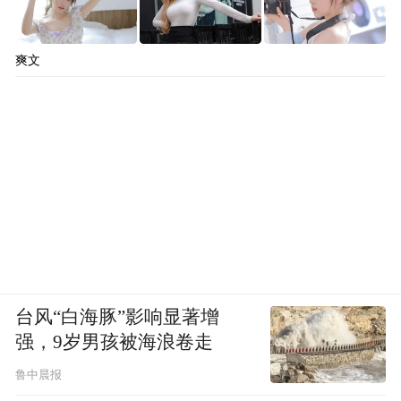
包括让与会者多方面了解埃及古文明及其IP
背后商机的一连串活动：Metavision Global
爽文
唐禕程
在“
授权学院-
Entertainment行政总裁
未来的故事体验：科技如何带来沉浸式艺术
演绎蜕变
”
和与会者一同感受创新VR及AR技
术带来的崭新娱乐体验，并分享虚拟实境沉
浸式体验“消失的法老”的开发过程；埃及博
Ali Abdelhalim Ali博士
物馆馆长
及埃及文明
Nashwa
国家博物馆考古事务副执行总裁
Gaber Mohamed博士
“
探索古埃及永恒
将在
台风“白海豚”影响显著增
魅力：博物馆的授权新机遇
”
，聚焦具商品化
强，9岁男孩被海浪卷走
潜力及已成功商品化的文物，分享博物馆如
鲁中晨报
何从传统纪念品店的营运模式，拓展新的授