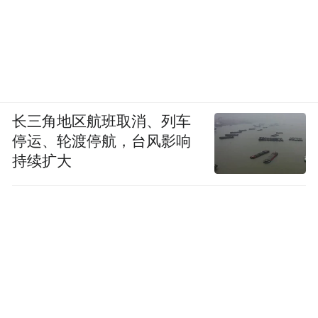
包装展、以及香港奢侈品包装展，创造跨行
业交流与合作机会。
“特别声明：以上作品内容(包括在内的视频、图片或音
频)为凤凰网旗下自媒体平台“大风号”用户上传并发
长三角地区航班取消、列车
布，本平台仅提供信息存储空间服务。
Notice: The content above (including the videos,
停运、轮渡停航，台风影响
pictures and audios if any) is uploaded and posted
持续扩大
by the user of Dafeng Hao, which is a social media
platform and merely provides information storage
space services.”