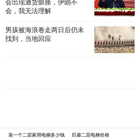
会出现通货膨胀，伊朗不
包括43家香港新兴设计公司，这些公司将于
会，我无法理解
香港馆展示其可授权的设计。香港馆是文化
体育及旅游局辖下文化及创意产业发展署支
男孩被海浪卷走两日后仍未
持的其中一个创意智优计划项目。”
找到，当地回应
多个熊猫IP、内地文博单位参展
围绕熊猫的庞大经济效应成为近年热话，授
权展有超过30个以熊猫为主题的IP参展，其
中包括香港海洋公园的熊猫家族IP「盈
盈」、「乐乐」、「家姐」和「细佬」。授
权展也首次迎来两间埃及博物馆参与，分别
是开罗埃及博物馆（The Egyptian Museum
Cairo）和埃及文明国家博物馆（The National