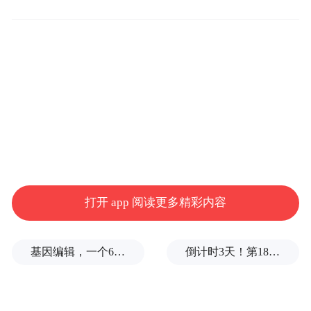
亚洲授权业会议焦点议题，包括经典角色IP
打开 app 阅读更多精彩内容
及文化遗产IP如何传承原创精神，与时并
进。方舜文续指，亚洲授权业会议将分享一
基因编辑，一个6岁女孩之死
倒计时3天！第18届影响世界华人盛典即将启幕
些标志性角色历久常新的故事，例如《花生
漫画》和《蓝精灵》，探讨这些IP如何在不
断变化的市场中，进一步拓展影响力和吸引