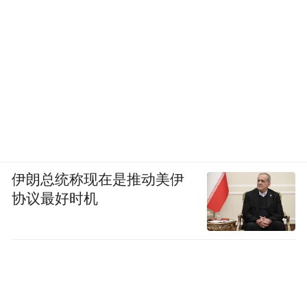
权领域。
至于由比利时漫画家Peyo（Pierre Culliford）
创作的蓝精灵，则会由Peyo Company首席商
Fabienne Gilles
务总监
及高级授权发行经理
Marie Van Buggenhout
蓝精灵的可持
在“
续发展
”
，分享如何透过与联合国合作，将品
牌核心价值转化为推动环保与社会议题的动
伊朗总统称现在是推动美伊
力。
协议最好时机
香港国际授权展及亚洲授权业会议现正与香
港贸发局主办的五个时尚生活产品展览同期
举行，包括香港礼品及赠品展、香港时尚家
品及家纺展、香港时装节、香港国际印刷及