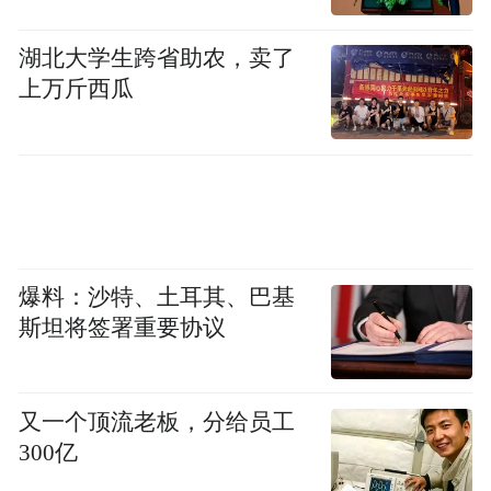
湖北大学生跨省助农，卖了
上万斤西瓜
图：宝马集团的全球文化事务总监汤玛斯·吉斯特
艺术、文化及音乐与商业融合，正为品牌营
爆料：沙特、土耳其、巴基
斯坦将签署重要协议
销开辟崭新天地。宝马集团的全球文化事务
总监汤玛斯·吉斯特自2003年起领导宝马集团
的文化事务，推动宝马与不同艺术家合作，
又一个顶流老板，分给员工
创作出多辆BMW Art Car；而大华银行自
300亿
2017年起设立「大华银行年度水墨艺术大