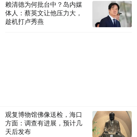
赖清德为何批台中？岛内媒
引年轻潮人的目光。
体人：蔡英文让他压力大，
趁机打卢秀燕
支持初创企业及新世代创业家是贸发局的重
点工作之一。在「与杰出人物对谈系列」
中，香港DECATHLON品牌及市场营销总监
李家希将分享品牌如何成功赢得香港消费者
的青睐。CLS Holiday创办人周锦基及
Jacomax & Jacopo Only Friends创办人周洪宾
也将现身说法，其中周锦基将分享其创立的
全港首个盲盒旅行团如何开拓商业成功之
路，周洪宾则会分享他的跨界宣传方式，两
观复博物馆佛像送检，海口
者一同探讨如何为品牌注入惊喜与创新元
方面：调查有进展，预计几
素。艺人唐诗咏将分享由演艺圈成功投身商
天后发布