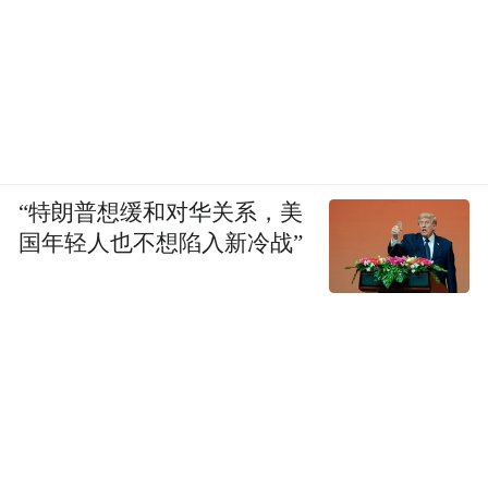
图：2024年举行的MarketingPulse及eTailingPulse
论坛现场特设展览区及音乐表演，汇聚超过
40家来自本地及亚太区的展商，包括
Datawords Hong Kong及Kantar Hong Kong
“特朗普想缓和对华关系，美
国年轻人也不想陷入新冷战”
等，展示最新的营销及电商解决方案。此
外，论坛将举办多场数码营销及电子商贸工
作坊，由业界专家传授实用的数码营销技巧
及电商推广策略，以助企业提升市场竞争
力。与会者更可参加现场交流活动，或透过
论坛提供的一对一商贸配对服务，发掘潜在
合作机会，拓展业务网络。