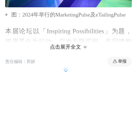
图：2024年举行的MarketingPulse及eTailingPulse
本届论坛以「Inspiring Possibilities」为题，
将愿景化为行动，启发无限可能，共同建构
点击展开全文
未来。论坛涵盖多个热门营销议题，包括如
何运用数据与人工智能推动创新营销策略；
举报
责任编辑：郭妍
将艺术、音乐与文化融入品牌营销，开拓全
新领域；拥抱神经多样性，开启更共融的营
销视角；分析东盟与清真市场的趋势与潜
力；探讨中国内地「她经济」市场的无限潜
力，以及运用AI技术，精准触及目标客群
等。透过多元议题的深度探讨，为与会者提
供前瞻性洞察，助力企业在瞬息万变的市场