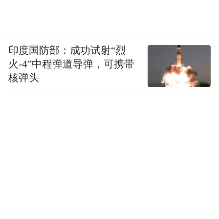
“特别声明：以上作品内容(包括在内的视频、图片或音
频)为凤凰网旗下自媒体平台“大风号”用户上传并发
布，本平台仅提供信息存储空间服务。
印度国防部：成功试射“烈
Notice: The content above (including the videos,
火-4”中程弹道导弹，可携带
pictures and audios if any) is uploaded and posted
by the user of Dafeng Hao, which is a social media
核弹头
platform and merely provides information storage
space services.”