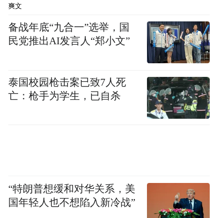
爽文
析AI进程及其对品牌、市场营销策略的影
备战年底“九合一”选举，国
响，探索如何利用AI推动转型、应对挑战、
民党推出AI发言人“郑小文”
打造创新策略并重塑行业标准。此外，淘天
集团公共事务总监陈畅言于「当AI遇见『她
经济』：淘宝天猫AI应用助力电商营销提
泰国校园枪击案已致7人死
亡：枪手为学生，已自杀
效」中，将分析淘宝和天猫平台上不同女性
消费者的独特喜好和购物取态，及透过AI技
术，提升消费者的个人化购物与客服体验。
文化艺术与音乐融入品牌推广
“特朗普想缓和对华关系，美
国年轻人也不想陷入新冷战”