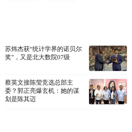
苏炜杰获“统计学界的诺贝尔
奖”，又是北大数院07级
图：Netflix（2021-2024）全球消费者分析总监
Nikkia Reveillac
蔡英文接陈莹竞选总部主
论坛由Netflix（2021-2024）全球消费者分析
委？郭正亮爆玄机：她的谋
总监Nikkia Reveillac打响头炮，以「从分析
划是陈其迈
至突破：利用客户数据激发创新营销策略」
为题，分享如何透过精准的客户数据分析，
将数据转化为精辟独见，驱动品牌从内部到