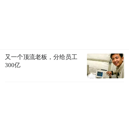
放品牌影响力」， ChillGOOD TV 创办人古
巨基亦将联同恒生银行市场推广总监张宏俊
及Klook香港及澳门区总经理岑皓祺分享音乐
与营销推广，分析音乐平台发展、商业化过
程，以及品牌如何运用音乐触动客户等窍
门，优化营销ROI。
又一个顶流老板，分给员工
300亿
神经多样化营销引发情感共鸣
在品牌营销日益多元化的背景下，致力推动
社会包容与多元发展的香港逸东酒店文化总
监陈敬元，将联同时尚品牌No One True
Anything 创办人及创意总监Jake Posner（其
品牌成功将读写障碍转化为创意资产）、以