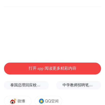
中共同探索崭新机遇。
打开 app 阅读更多精彩内容
营销专家讨论数据推动创新
泰国总理回应校园枪击事件：这是很不幸的事情
中学教师招聘笔试前13名被淘汰，后5名进体检，官方通报