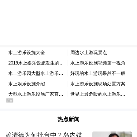
外部的全方位创新。Reveillac职业生涯卓
越，曾担任高露洁棕榄（Colgate Palmolive）
洞察总监及Twitter研究主管，擅于利用数据
推动创新。
经济师分析东盟市场电商机遇
东盟是全球增长最迅速的经济体之一，拥有
多元化经济体系，电子商务在东盟市场渐成
主流。香港贸发局亚洲及新兴市场首席经济
师谢嘉仁将深入分享研究报告的重点，内容
涵盖新加坡、泰国、马来西亚、越南、菲律
热点新闻
宾和印尼等地消费者购物习惯与产品喜好，
并探讨香港品牌在东盟消费者心中的形象，
赖清德为何批台中？岛内媒