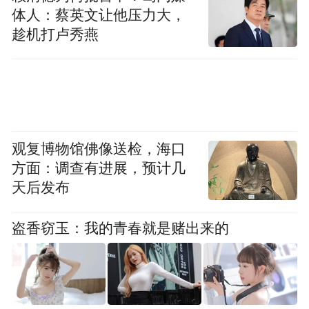
体人：蔡英文让他压力大，
同时提供实用市场扩展策略。在东盟市场取
趁机打卢秀燕
得卓越成绩的本地消费品牌、大型电商平台
及跨境电商支付服务专家，亦会分享在东盟
市场的成功经验与实战策略，为企业开拓东
盟市场提供宝贵参考。
AI带来的数码转型革新提高「她经济」成效
观复博物馆佛像送检，海口
方面：调查有进展，预计几
天后发布
随着AI技术渐趋成熟，其在营销与品牌推广
中的应用也迎来新突破。Google全球战略计
盗香窃玉：我的青春就是赌出来的
划创新主管Darren Thayre教授将联同滙丰香
港区财富管理及个人银行业务董事总经理兼
客户及市场策划主管许长虹，于「征服AI时
代：揭示数码转型的革新潜力」环节中，剖