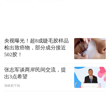
Notice: The content above (including the videos,
pictures and audios if any) is uploaded and posted
by the user of Dafeng Hao, which is a social media
platform and merely provides information storage
space services.”
央视曝光！超8成睫毛胶样品
检出致癌物，部分成分接近
502胶！
张志军谈两岸民间交流，提
出3点希望
海峡新干线