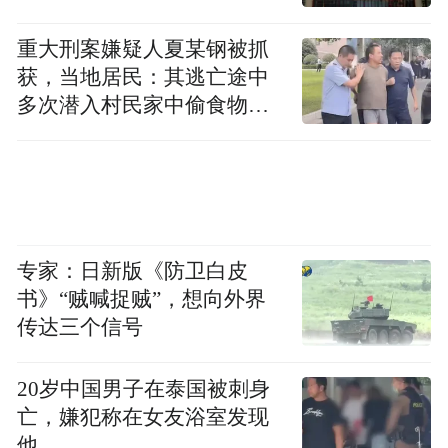
重大刑案嫌疑人夏某钢被抓
获，当地居民：其逃亡途中
多次潜入村民家中偷食物被
发现
专家：日新版《防卫白皮
书》“贼喊捉贼”，想向外界
传达三个信号
20岁中国男子在泰国被刺身
亡，嫌犯称在女友浴室发现
他