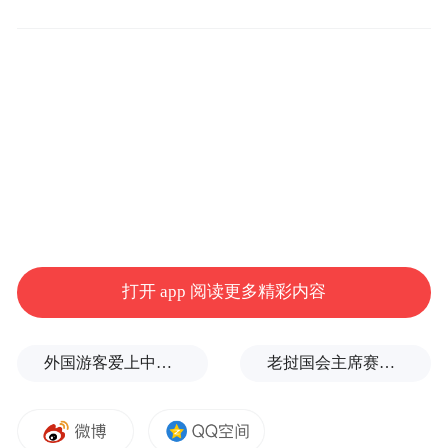
破。探索大数据招商，优化“投资广东”平
台，提升招商目标企业画像精准性。推动合
规有序招商，落实构建全国统一大市场部署
要求，防止招商引资“内卷式”竞争。
此外，广东省今年还将举办多场境外重点招
商引资活动。广东省商务厅计划组织代表团
前往日本、韩国、新加坡、澳大利亚、巴
西、美国、墨西哥等国家，开展经贸交流活
打开 app 阅读更多精彩内容
动，推动招商引资和市场拓展，进一步吸引
国际投资，提升大湾区的国际影响力。
外国游客爱上中国旅拍、汉服和美甲
老挝国会主席赛宋蓬逝世
“特别声明：以上作品内容(包括在内的视频、图片或音
频)为凤凰网旗下自媒体平台“大风号”用户上传并发
布，本平台仅提供信息存储空间服务。